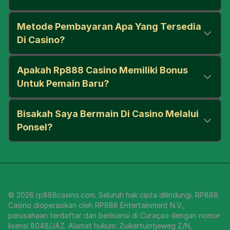
Metode Pembayaran Apa Yang Tersedia
Di Casino?
Apakah Rp888 Casino Memiliki Bonus
Untuk Pemain Baru?
Bisakah Saya Bermain Di Casino Melalui
Ponsel?
© 2026 rp888casino.com. Seluruh hak cipta dilindungi. RP888
Casino dioperasikan oleh RP888 Entertainment N.V.,
perusahaan terdaftar dan berlisensi di Curaçao dengan nomor
lisensi 8048/JAZ. Alamat hukum: Zuikertuintjeweg Z/N,