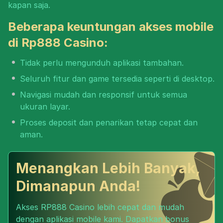
kapan saja.
Beberapa keuntungan akses mobile
di Rp888 Casino:
Tidak perlu mengunduh aplikasi tambahan.
Seluruh fitur dan game tersedia seperti di desktop.
Navigasi mudah dan responsif untuk semua
ukuran layar.
Proses deposit dan penarikan tetap cepat dan
aman.
Menangkan Lebih Banyak,
Dimanapun Anda!
Akses RP888 Casino lebih cepat dan mudah
dengan aplikasi mobile kami. Dapatkan bonus