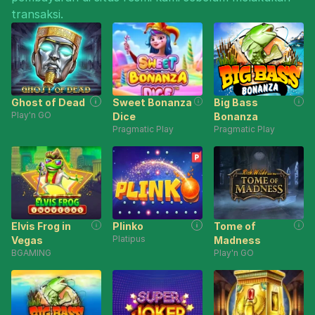
transaksi.
Ghost of Dead
Sweet Bonanza
Big Bass
Play'n GO
Dice
Bonanza
Pragmatic Play
Pragmatic Play
Elvis Frog in
Plinko
Tome of
Platipus
Vegas
Madness
BGAMING
Play'n GO