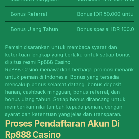
Bonus Referral
Bonus IDR 50.000 untuk 
Bonus Ulang Tahun
Bonus spesial IDR 100.00
Pemain disarankan untuk membaca syarat dan
ketentuan lengkap yang berlaku untuk setiap bonus
di situs resmi Rp888 Casino.
Rp888 Casino menawarkan berbagai promosi menarik
untuk pemain di Indonesia. Bonus yang tersedia
mencakup bonus selamat datang, bonus deposit
harian, cashback mingguan, bonus referral, dan
bonus ulang tahun. Setiap bonus dirancang untuk
memberikan nilai tambah kepada pemain, dengan
syarat dan ketentuan yang jelas dan transparan.
Proses Pendaftaran Akun Di
Rp888 Casino