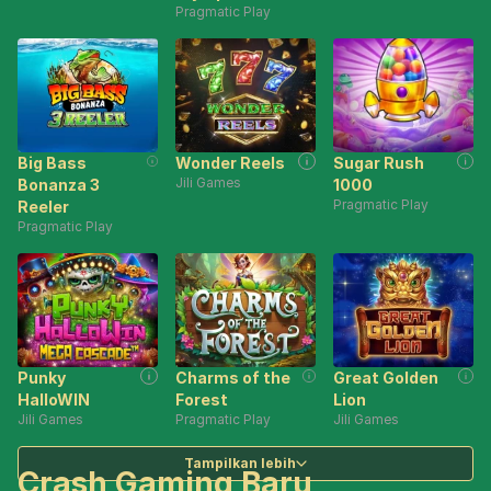
Pragmatic Play
Big Bass
Wonder Reels
Sugar Rush
Jili Games
Bonanza 3
1000
Pragmatic Play
Reeler
Pragmatic Play
Punky
Charms of the
Great Golden
HalloWIN
Forest
Lion
Jili Games
Pragmatic Play
Jili Games
Tampilkan lebih
Crash Gaming Baru