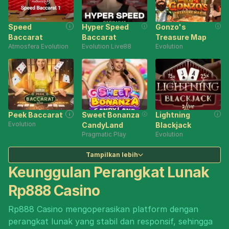
Speed
Hyper Speed
Gonzo's
Baccarat
Baccarat
Treasure Map
Atmosfera
Evolution
Evolution
Live88
Evolution
Peek Baccarat
Sweet Bonanza
Lightning
Evolution
CandyLand
Blackjack
Pragmatic Play
Evolution
Tampilkan lebih
Keunggulan Perangkat Lunak
Rp888 Casino
Rp888 Casino mengoperasikan platform dengan
perangkat lunak yang stabil dan responsif, sehingga