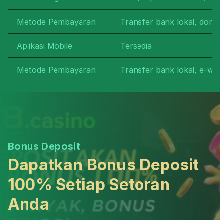
Metode Pembayaran
Transfer bank lokal, dompe
Aplikasi Mobile
Tersedia
Metode Pembayaran
Transfer bank lokal, e-wal
Bonus Deposit
Dapatkan Bonus Deposit
100% Setiap Setoran
Anda