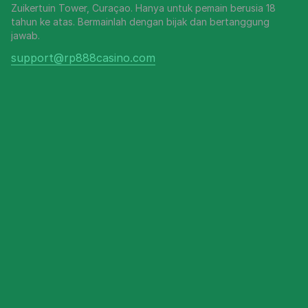
Zuikertuin Tower, Curaçao. Hanya untuk pemain berusia 18
tahun ke atas. Bermainlah dengan bijak dan bertanggung
jawab.
support@rp888casino.com